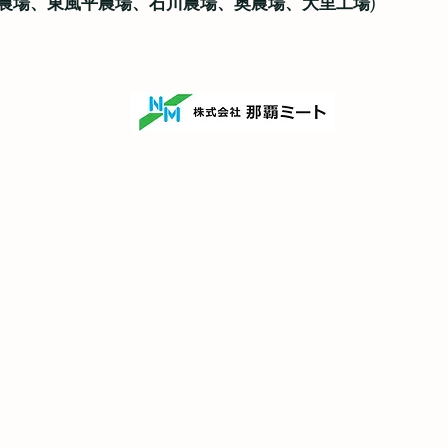
農場、東風平農場、石川農場、奥農場、大里工場)
事業内容
商品紹介
求人案
事業内容
自社ブランド紹介
求人案
生産システム
自社加工品紹介
新卒採
生産工程
中途採
精肉工程
仕事紹
各事業所紹介
生産部の
工場部の
営業部の