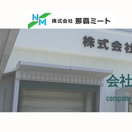
​会
company 